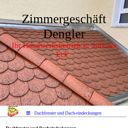
Zimmergeschäft
Dengler
Ihr Handwerksbetrieb in Sulz am
Eck
Dachfenster und Dach-eindeckungen